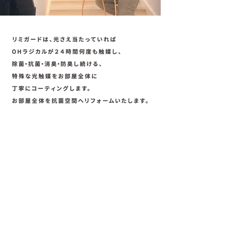
​除 菌
消 臭