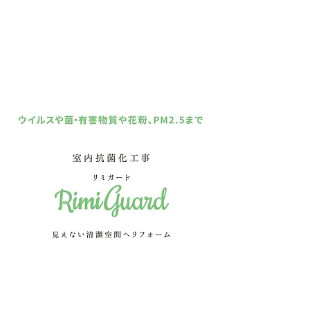
抗 菌
防 臭